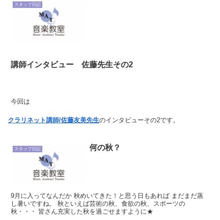
スタッフ日記
講師インタビュー 佐藤先生その2
今回は
クラリネット講師/佐藤友美先生
のインタビューその2です。
(
その1
)
何の秋？
スタッフ日記
スタッフ
佐藤先生はその後、都立芸術高校に入学され、大学は武蔵野音大に進ま
れたのですね。
お話を聞いていて、子どもの頃から佐藤先生が音楽をお好きだったこと
がわかりました。
9月に入ってなんだか 秋めいてきた！と思う日もあれば まだまだ蒸
当時、よく聴いていた音楽はどんなジャンルでしたか？
し暑いですね。 秋といえば芸術の秋、食欲の秋、スポーツの
秋・・・ 皆さん充実した秋を過ごせますように★