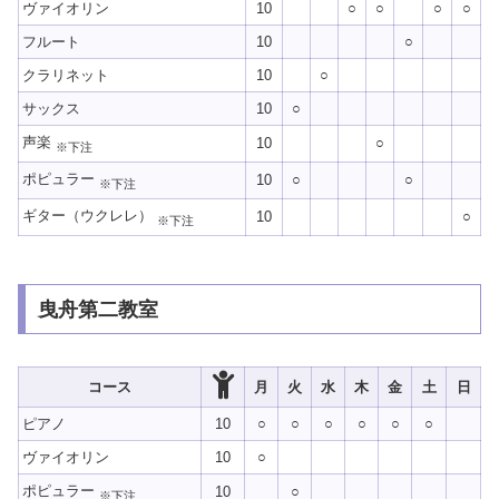
ヴァイオリン
10
○
○
○
○
フルート
10
○
クラリネット
10
○
サックス
10
○
声楽
10
○
※下注
ポピュラー
10
○
○
※下注
ギター（ウクレレ）
10
○
※下注
曳舟第二教室
コース
月
火
水
木
金
土
日
ピアノ
10
○
○
○
○
○
○
ヴァイオリン
10
○
ポピュラー
10
○
※下注