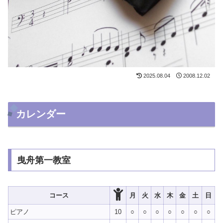
2025.08.04
2008.12.02
カレンダー
曳舟第一教室
コース
月
火
水
木
金
土
日
ピアノ
10
○
○
○
○
○
○
○