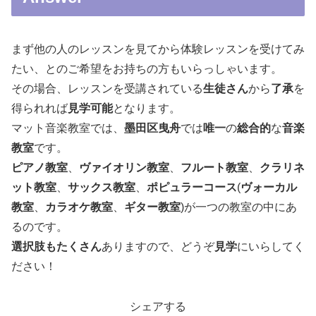
まず他の人のレッスンを見てから体験レッスンを受けてみ
たい、とのご希望をお持ちの方もいらっしゃいます。
その場合、レッスンを受講されている
生徒さん
から
了承
を
得られれば
見学可能
となります。
マット音楽教室では、
墨田区曳舟
では
唯一
の
総合的
な
音楽
教室
です。
ピアノ教室
、
ヴァイオリン教室
、
フルート教室
、
クラリネ
ット教室
、
サックス教室
、
ポピュラーコース
(
ヴォーカル
教室
、
カラオケ教室
、
ギター教室
)が一つの教室の中にあ
るのです。
選択肢もたくさん
ありますので、どうぞ
見学
にいらしてく
ださい！
シェアする