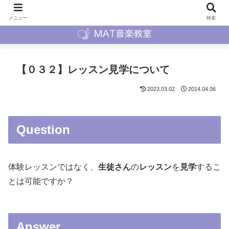
メニュー
検索
【０３２】レッスン見学について
2023.03.02
2014.04.06
Question
体験レッスンではなく、
生徒さん
の
レッスン
を
見学
するこ
とは可能ですか？
Answer