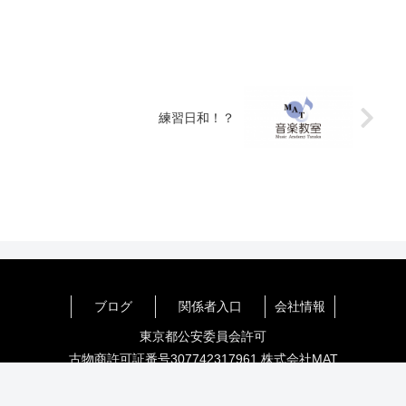
練習日和！？
ブログ
関係者入口
会社情報
公式ブログ
ピアノ
その他
先生・スタッフ
生徒さま
東京都公安委員会許可
古物商許可証番号307742317961 株式会社MAT
© 2008 Music Acadeny Tanaka.