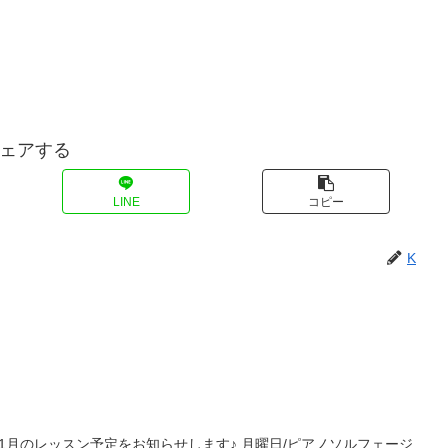
ェアする
LINE
コピー
K
11月のレッスン予定をお知らせします♪ 月曜日/ピアノソルフェージ