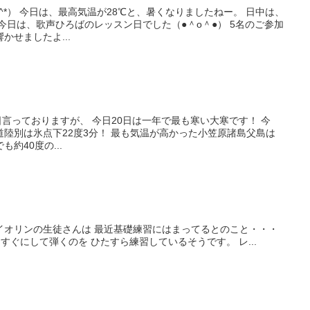
^*） 今日は、最高気温が28℃と、暑くなりましたねー。 日中は、
今日は、歌声ひろばのレッスン日でした（●＾o＾●） 5名のご参加
かせましたよ...
日言っておりますが、 今日20日は一年で最も寒い大寒です！ 今
陸別は氷点下22度3分！ 最も気温が高かった小笠原諸島父島は
も約40度の...
イオリンの生徒さんは 最近基礎練習にはまってるとのこと・・・
すぐにして弾くのを ひたすら練習しているそうです。 レ...