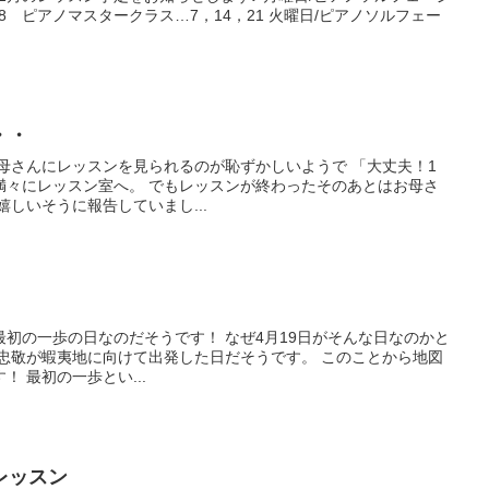
28 ピアノマスタークラス…7，14，21 火曜日/ピアノソルフェー
・・
母さんにレッスンを見られるのが恥ずかしいようで 「大丈夫！1
満々にレッスン室へ。 でもレッスンが終わったそのあとはお母さ
嬉しいそうに報告していまし...
は最初の一歩の日なのだそうです！ なぜ4月19日がそんな日なのかと
能忠敬が蝦夷地に向けて出発した日だそうです。 このことから地図
 最初の一歩とい...
レッスン