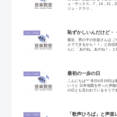
ュ・サックス…7，14，21，
ジュ・クラリ...
恥ずかしいんだけど・
スタッフ日記
最近、男の子の生徒さんは ご
人でできるから！！」と自信
んに 「あのね、あのね！」と
最初の一歩の日
スタッフ日記
こんにちは^^ 本日4月19日
いうと 日本地図を作った伊
の日とも言われているそうです！
「歌声ひろば」と声楽
スタッフ日記