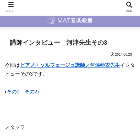
メニュー
検索
講師インタビュー 河津先生その3
2014.08.23
今回は
ピアノ・ソルフェージュ講師／河津藍衣先生
インタ
ビューその3です。
(
その1
その2
)
スタッフ