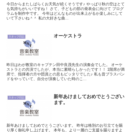
今日からまたしばらくお天気が続くそうです♪ やっぱり秋の空はとて
も気持ちがいいですね！ さて、子どもの部の発表会に向けて プログ
ラムを制作中です。 今年はどんなものが出来上がるか楽しみにして
いて下さいね＾＾ 私の大好きな曲...
オーケストラ
スタッフ日記
昨日はわが教室のキャプテン田中良茂先生の演奏会でした。 オーケ
ストラとの共演でしたが、本当に素晴らしかったです！！ 1階席が満
席で、指揮者の方や団員との息もピッタリでした♪ 私も昔ブラスバン
ドをやっていて、自分が演奏していた時のこ...
新年あけましておめでとうござい
スタッフ日記
ます。
新年あけましておめでとうございます。 昨年は格別のお引立てを賜
り厚く御礼申し上げます。 本年も、より一層のご支援を賜りますよ