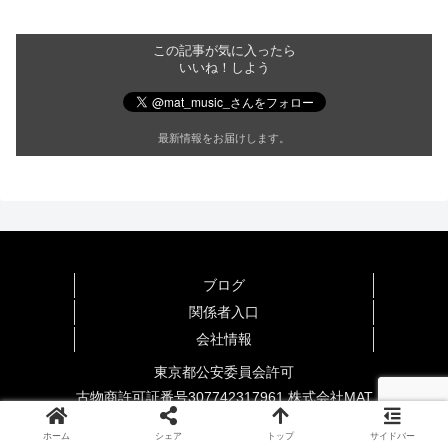
この記事が気に入ったら
いいね！しよう
最新情報をお届けします。
ブログ
関係者入口
公式ブログ
ピアノ
その他
会社情報
生徒さま
先生・スタッフ
東京都公安委員会許可
古物商許可証番号307742317961 株式会社MAT
© 2008 Music Acadeny Tanaka.
ホーム
シェア
トップ
サイドバー