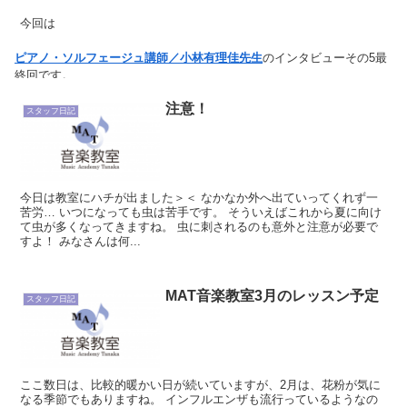
今回は
ピアノ・ソルフェージュ講師／小林有理佳先生
のインタビューその5最
終回です。
（
その1
その2
その3
その4
）
注意！
スタッフ日記
今日は教室にハチが出ました＞＜ なかなか外へ出ていってくれず一
苦労… いつになっても虫は苦手です。 そういえばこれから夏に向け
て虫が多くなってきますね。 虫に刺されるのも意外と注意が必要で
すよ！ みなさんは何...
MAT音楽教室3月のレッスン予定
スタッフ日記
ここ数日は、比較的暖かい日が続いていますが、2月は、花粉が気に
なる季節でもありますね。 インフルエンザも流行っているようなの