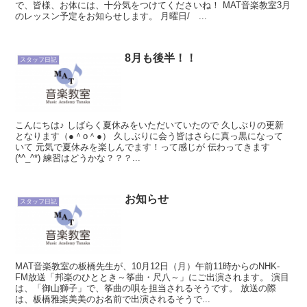
で、皆様、お体には、十分気をつけてくださいね！ MAT音楽教室3月
スタッフ
のレッスン予定をお知らせします。 月曜日/ ...
最後は自由にお話しいただいています。演奏や演奏会のこと、これから
の目標など、
何でもいいのですが。
8月も後半！！
スタッフ日記
こんにちは♪ しばらく夏休みをいただいていたので 久しぶりの更新
となります（●＾o＾●） 久しぶりに会う皆はさらに真っ黒になって
いて 元気で夏休みを楽しんでます！って感じが 伝わってきます
(*^_^*) 練習はどうかな？？？...
お知らせ
スタッフ日記
MAT音楽教室の板橋先生が、10月12日（月）午前11時からのNHK-
FM放送「邦楽のひととき～筝曲・尺八～」にご出演されます。 演目
は、「御山獅子」で、筝曲の唄を担当されるそうです。 放送の際
は、板橋雅楽美美のお名前で出演されるそうで...